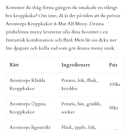
Kommer du ihåg första gången du smakade en riktigt
bra kroppkaka? Om inte, då är det på tiden att du prövar
Arontorps Kroppkakor & Mat AB Meny. Denna
prisbelönta meny levererar alla dina favoriter i en
fantastisk kombination och flärd. Men låt oss dyka ner
lite djupare och kolla vad som gör denna meny unik.
Rätt
Ingredienser
Pris
Arontorps Klädda
Potatis, lök, fläsk,
100kr
Kroppkakor
kryddor
Arontorps Öppna
Potatis, bär, grädde,
95kr
Kroppkakor
socker
Arontorps Egenrökt
Fläsk, äpple, lök,