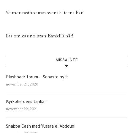
Se mer
сasino utan svensk licens
här!
Läs om
casino utan BankID
här!
MISSA INTE
Flashback forum – Senaste nytt
november 21, 2020
Kyrkoherdens tankar
november 22, 2021
Snabba Cash med Yussra el Abdouni