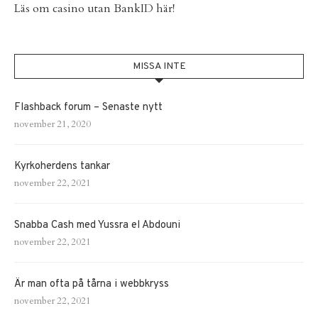
Läs om
casino utan BankID
här!
MISSA INTE
Flashback forum – Senaste nytt
november 21, 2020
Kyrkoherdens tankar
november 22, 2021
Snabba Cash med Yussra el Abdouni
november 22, 2021
Är man ofta på tårna i webbkryss
november 22, 2021