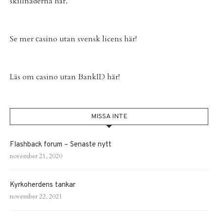
skillnaderna här.
Se mer
сasino utan svensk licens
här!
Läs om
casino utan BankID
här!
MISSA INTE
Flashback forum – Senaste nytt
november 21, 2020
Kyrkoherdens tankar
november 22, 2021