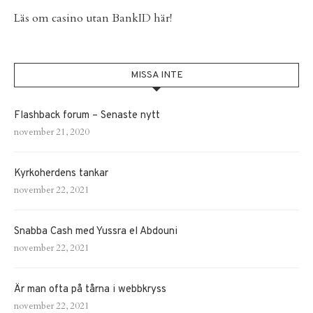
Läs om
casino utan BankID
här!
MISSA INTE
Flashback forum – Senaste nytt
november 21, 2020
Kyrkoherdens tankar
november 22, 2021
Snabba Cash med Yussra el Abdouni
november 22, 2021
Är man ofta på tårna i webbkryss
november 22, 2021