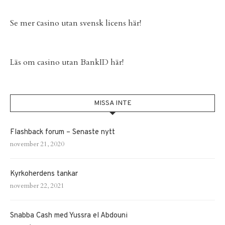
Se mer
сasino utan svensk licens
här!
Läs om
casino utan BankID
här!
MISSA INTE
Flashback forum – Senaste nytt
november 21, 2020
Kyrkoherdens tankar
november 22, 2021
Snabba Cash med Yussra el Abdouni