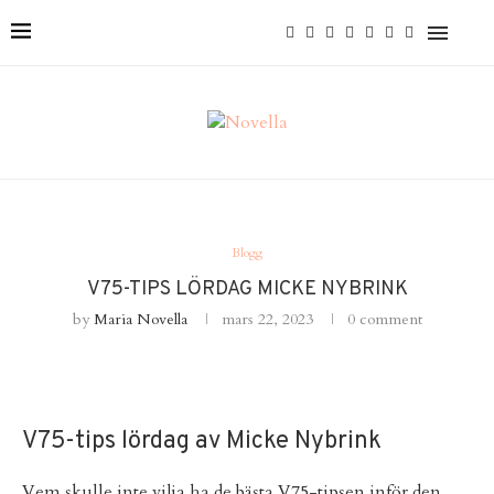
Blogg
V75-TIPS LÖRDAG MICKE NYBRINK
by
Maria Novella
mars 22, 2023
0 comment
V75-tips lördag av Micke Nybrink
Vem skulle inte vilja ha de bästa V75-tipsen inför den