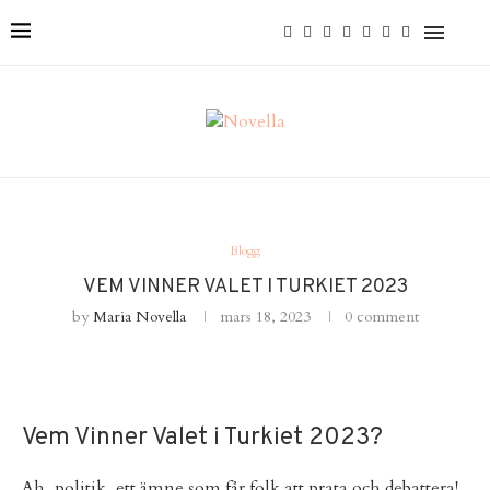
Blogg
VEM VINNER VALET I TURKIET 2023
by
Maria Novella
mars 18, 2023
0 comment
Vem Vinner Valet i Turkiet 2023?
Ah, politik, ett ämne som får folk att prata och debattera!