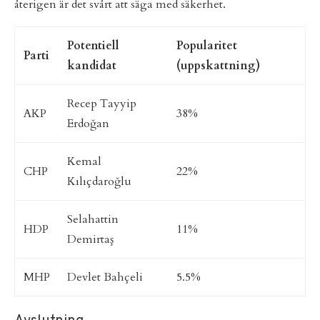
återigen är det svårt att säga med säkerhet.
Potentiell
Popularitet
Parti
kandidat
(uppskattning)
Recep Tayyip
AKP
38%
Erdoğan
Kemal
CHP
22%
Kılıçdaroğlu
Selahattin
HDP
11%
Demirtaş
MHP
Devlet Bahçeli
5.5%