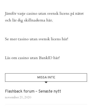
Jämför varje
casino utan svensk licens
på nätet
och lär dig skillnaderna här.
Se mer
сasino utan svensk licens
här!
Läs om
casino utan BankID
här!
MISSA INTE
Flashback forum – Senaste nytt
november 21, 2020