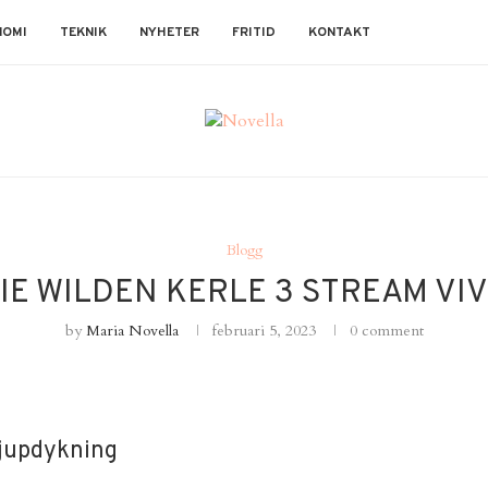
NOMI
TEKNIK
NYHETER
FRITID
KONTAKT
Blogg
IE WILDEN KERLE 3 STREAM VI
by
Maria Novella
februari 5, 2023
0 comment
djupdykning