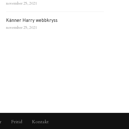
november 25, 2021
Känner Harry webbkryss
november 25, 2021
r
Fritid
Kontakt