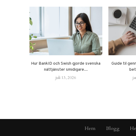
Hur BankID och Swish gjorde svenska
Guide til gen
nättjänster smidigare...
bet
juli 13, 2026
ja
Hem
Blogg
He