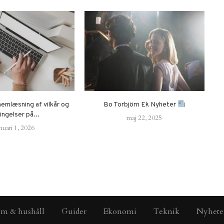
nemlæsning af vilkår og
Bo Torbjörn Ek Nyheter
ingelser på...
maj 22, 2025
nuari 1, 2026
m & hushåll
Guider
Ekonomi
Teknik
Nyhete