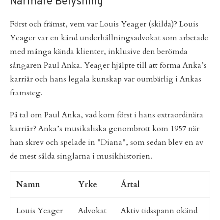
Närmare Belysning
Först och främst, vem var Louis Yeager (skilda)? Louis
Yeager var en känd underhållningsadvokat som arbetade
med många kända klienter, inklusive den berömda
sångaren Paul Anka. Yeager hjälpte till att forma Anka’s
karriär och hans legala kunskap var oumbärlig i Ankas
framsteg.
På tal om Paul Anka, vad kom först i hans extraordinära
karriär? Anka’s musikaliska genombrott kom 1957 när
han skrev och spelade in ”Diana”, som sedan blev en av
de mest sålda singlarna i musikhistorien.
Namn
Yrke
Årtal
Louis Yeager
Advokat
Aktiv tidsspann okänd