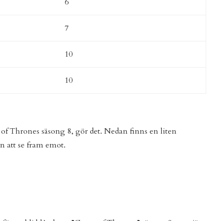
6
7
10
10
e of Thrones säsong 8, gör det. Nedan finns en liten
n att se fram emot.