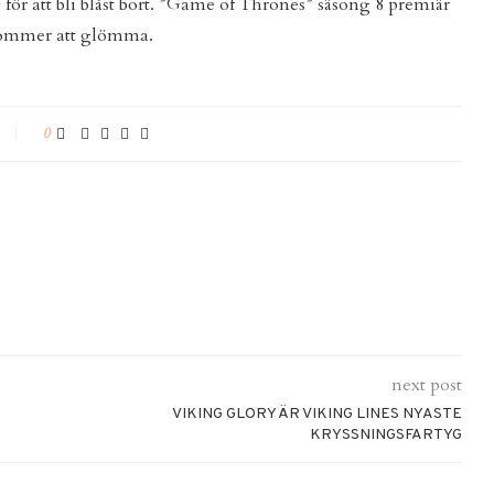
g för att bli blåst bort. ”Game of Thrones” säsong 8 premiär
 kommer att glömma.
0
next post
VIKING GLORY ÄR VIKING LINES NYASTE
KRYSSNINGSFARTYG