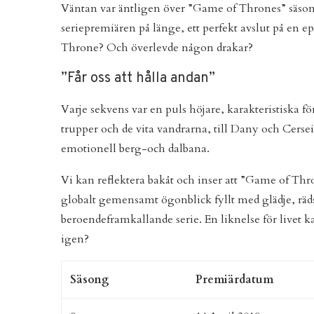
Väntan var äntligen över ”Game of Thrones” säso
seriepremiären på länge, ett perfekt avslut på en ep
Throne? Och överlevde någon drakar?
”Får oss att hålla andan”
Varje sekvens var en puls höjare, karakteristiska 
trupper och de vita vandrarna, till Dany och Cerse
emotionell berg-och dalbana.
Vi kan reflektera bakåt och inser att ”Game of Thro
globalt gemensamt ögonblick fyllt med glädje, rädsla
beroendeframkallande serie. En liknelse för livet
igen?
Säsong
Premiärdatum