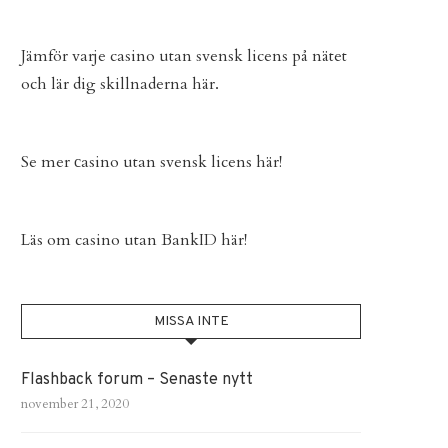
Jämför varje
casino utan svensk licens
på nätet
och lär dig skillnaderna här.
Se mer
сasino utan svensk licens
här!
Läs om
casino utan BankID
här!
MISSA INTE
Flashback forum – Senaste nytt
november 21, 2020