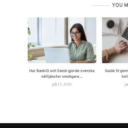
YOU M
Hur BankID och Swish gjorde svenska
Guide til gen
nättjänster smidigare...
bet
juli 13, 2026
ja