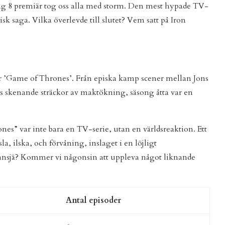
ng 8 premiär tog oss alla med storm. Den mest hypade TV-
isk saga. Vilka överlevde till slutet? Vem satt på Iron
för ’Game of Thrones’. Från episka kamp scener mellan Jons
is skenande sträckor av maktökning, säsong åtta var en
nes” var inte bara en TV-serie, utan en världsreaktion. Ett
, ilska, och förvåning, inslaget i en löjligt
 kansjä? Kommer vi någonsin att uppleva något liknande
Antal episoder