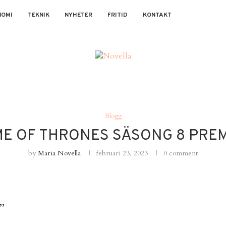
NOMI
TEKNIK
NYHETER
FRITID
KONTAKT
Blogg
E OF THRONES SÄSONG 8 PRE
by
Maria Novella
februari 23, 2023
0 comment
”