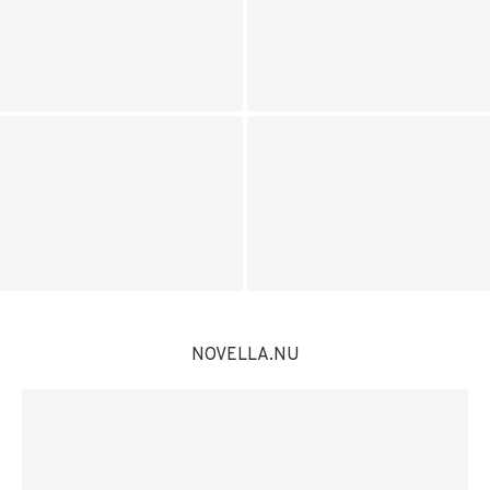
Sex MGA-licenser indragna – vart
Guide til gennemlæsning af vilkår
tog spelarnas pengar vägen?
og betingelser på casino
Bo Torbjörn Ek Nyheter 📰
Lars Hammar Dödsannons 🕊️
NOVELLA.NU